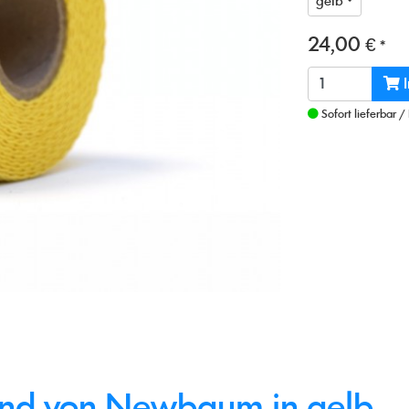
gelb
24,00 €
*
I
Sofort lieferbar
/
nd von Newbaum in gelb