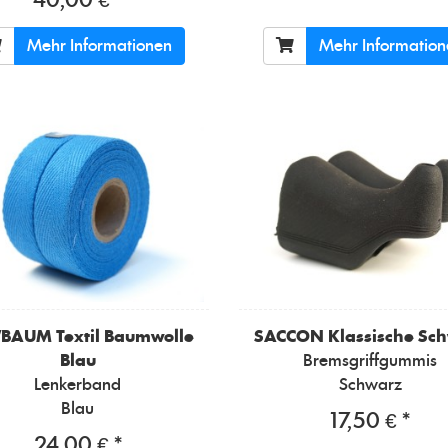
40,00 € *
Mehr Informationen
Mehr Informatio
WBAUM
Textil Baumwolle
SACCON
Klassische Sc
Blau
Bremsgriffgummis
Lenkerband
Schwarz
Blau
17,50 € *
24,00 € *