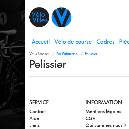
Accueil
Vélo de course
Cadres
Piè
Vous êtes ici :
Par Fabricant
Pelissier
Pelissier
SERVICE
INFORMATION
Contact
Mentions légales
Aide
CGV
Liens
Qui sommes nous ?