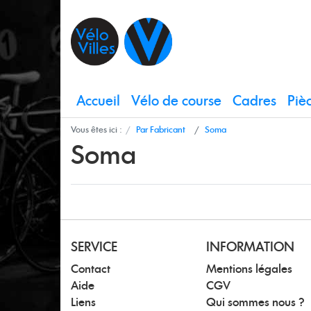
Accueil
Vélo de course
Cadres
Piè
Vous êtes ici :
Par Fabricant
Soma
Soma
SERVICE
INFORMATION
Contact
Mentions légales
Aide
CGV
Liens
Qui sommes nous ?